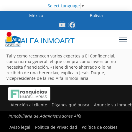
Select Language
▼
México
Bolivia
ALFA INMOART
Tal y como reconocen varios expertos a El Confidencial,
como norma general, el que compra como inversión no
necesita financiación. «Tiene dinero ahorrado o lo ha
recibido de una herencia», explica a Jesús Duque,
vicepresidente de la red Alfa Inmobiliaria.
Atención al cliente
Díganos qué busca
Anuncie su inmueb
Inmobiliaria de Administradores Alfa
Aviso legal
Política de Privacidad
Política de cookies