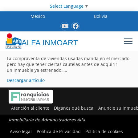
Select Language
▼
México
Bolivia
ALFA INMOART
La compraventa de viviendas usadas manda en el mercado
pero hay que tener ciertas cautelas antes de adquirir
un inmueble ya estrenado…..
Descargar artículo
Atención al cliente
Díganos qué busca
Anuncie su inmueb
Inmobiliaria de Administradores Alfa
Aviso legal
Política de Privacidad
Política de cookies