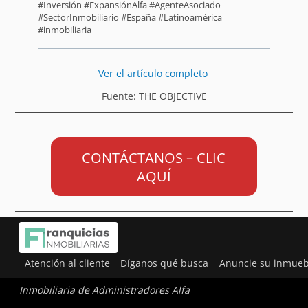
#Inversión #ExpansiónAlfa #AgenteAsociado
#SectorInmobiliario #España #Latinoamérica
#inmobiliaria
Ver el artículo completo
Fuente: THE OBJECTIVE
CONTÁCTANOS – CLIC
AQUÍ
Atención al cliente
Díganos qué busca
Anuncie su inmueb
Inmobiliaria de Administradores Alfa