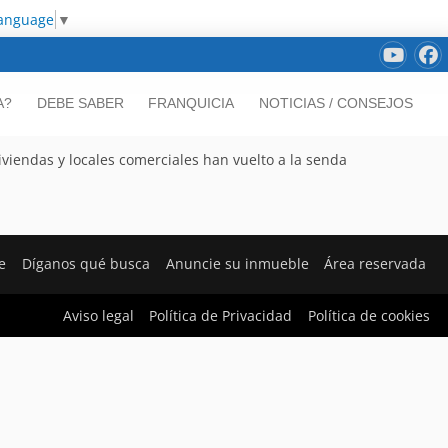
Language
▼
A?
DEBE SABER
FRANQUICIA
NOTICIAS / CONSEJOS
viendas y locales comerciales han vuelto a la senda
e
Díganos qué busca
Anuncie su inmueble
Área reservada
Aviso legal
Política de Privacidad
Política de cookies