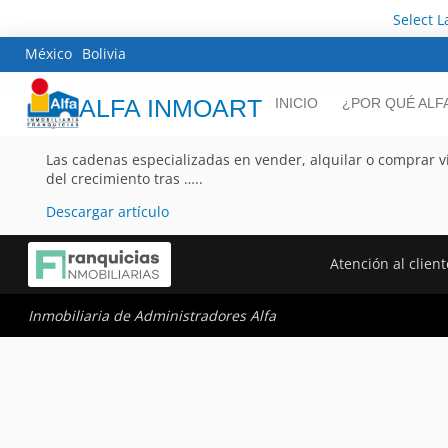
Select 
México
Bolivia
ALFA INMOART
INICIO
¿POR QUÉ ALF
Las cadenas especializadas en vender, alquilar o comprar vi
del crecimiento tras …..
Descargar artículo
Atención al client
Inmobiliaria de Administradores Alfa