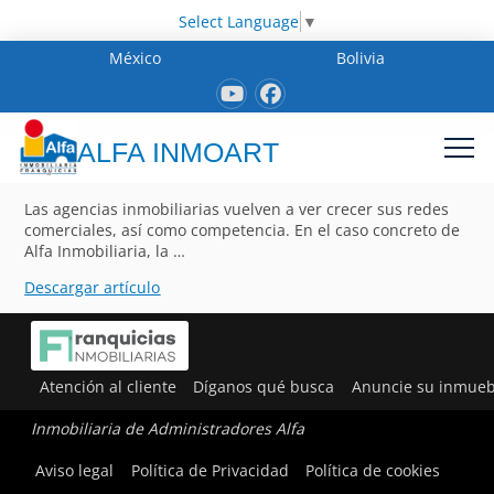
Select Language
▼
México
Bolivia
ALFA INMOART
Las agencias inmobiliarias vuelven a ver crecer sus redes
comerciales, así como competencia. En el caso concreto de
Alfa Inmobiliaria, la …
Descargar artículo
Atención al cliente
Díganos qué busca
Anuncie su inmueb
Inmobiliaria de Administradores Alfa
Aviso legal
Política de Privacidad
Política de cookies