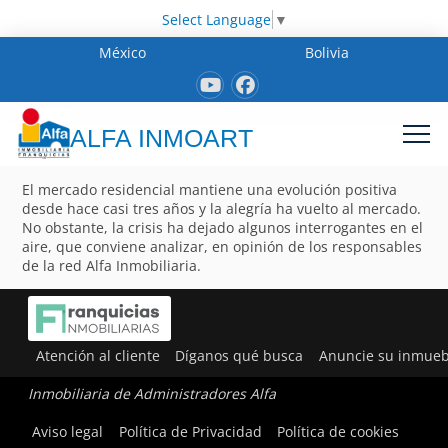
Select Language
▼
México
Bolivia
ALFA INMOART
El mercado residencial mantiene una evolución positiva
desde hace casi tres años y la alegría ha vuelto al mercado.
No obstante, la crisis ha dejado algunos interrogantes en el
aire, que conviene analizar, en opinión de los responsables
de la red Alfa Inmobiliaria.
Atención al cliente
Díganos qué busca
Anuncie su inmueb
Inmobiliaria de Administradores Alfa
Aviso legal
Política de Privacidad
Política de cookies