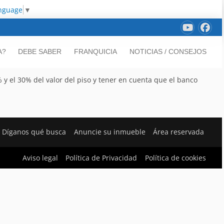
anguage
▼
A?
DEBE SABER
FRANQUICIA
NOTICIAS / CONSEJOS
y el 30% del valor del piso y tener en cuenta que el banco
Díganos qué busca
Anuncie su inmueble
Área reservada
Aviso legal
Política de Privacidad
Política de cookies