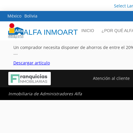
Select L
México
Bolivia
ALFA INMOART
INICIO
¿POR QUÉ ALF
Un comprador necesita disponer de ahorros de entre el 20% 
….
Descargar artículo
Atención al cliente
Inmobiliaria de Administradores Alfa