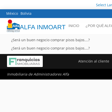
Select L
México
Bolivia
ALFA INMOART
INICIO
¿POR QUÉ ALF
¿Será un buen negocio comprar pisos bajos….?
¿Será un buen negocio comprar pisos bajos….?
Atención al cliente
Inmobiliaria de Administradores Alfa