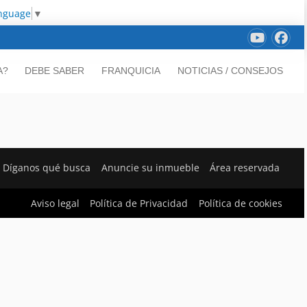
anguage
▼
A?
DEBE SABER
FRANQUICIA
NOTICIAS / CONSEJOS
Díganos qué busca
Anuncie su inmueble
Área reservada
Aviso legal
Política de Privacidad
Política de cookies