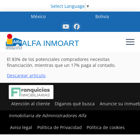
Select Language
▼
México
Bolivia
ALFA INMOART
El 83% de los potenciales compradores necesitas
financiación, mientras que un 17% paga al contado.
Descargar artículo
.
Atención al cliente
Díganos qué busca
Anuncie su inmueb
Inmobiliaria de Administradores Alfa
Aviso legal
Política de Privacidad
Política de cookies